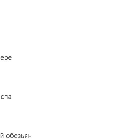
лере
оспа
ой обезьян