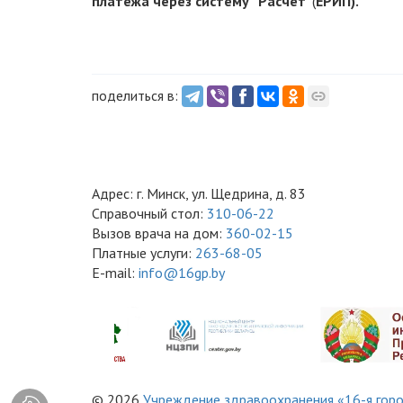
платежа через систему ”Расчет“
(
ЕРИП).
поделиться в:
Адрес: г. Минск, ул. Щедрина, д. 83
Справочный стол:
310-06-22
Вызов врача на дом:
360-02-15
Платные услуги:
263-68-05
E-mail:
info@16gp.by
© 2026
Учреждение здравоохранения «16-я горо