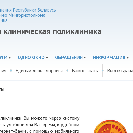
нения Республики Беларусь
нию Мингорисполкома
ения
я клиническая поликлиника
УГИ
ОДНО ОКНО
ОБРАЩЕНИЯ
ИНФОРМАЦИЯ
ния
Единый день здоровья
Важно знать
Вызов врача
ты
оликлиники Вы можете через систему
, в удобное для Вас время, в удобном
тернет-банке, с помощью мобильного