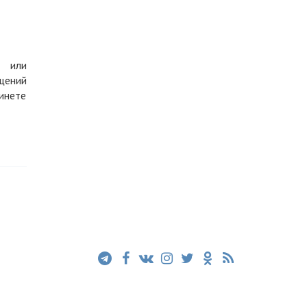
и или
щений
инете