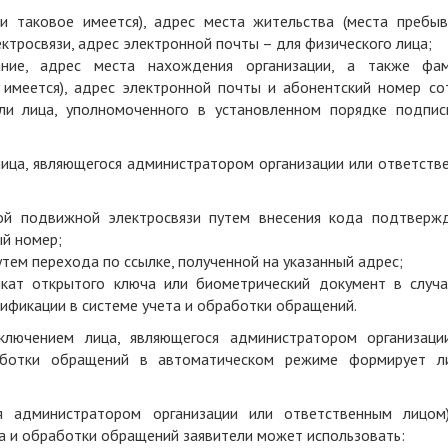
ли таковое имеется), адрес места жительства (места пребыва
тросвязи, адрес электронной почты – для физического лица;
ание, адрес места нахождения организации, а также фам
е имеется), адрес электронной почты и абонентский номер со
ли лица, уполномоченного в установленном порядке подпис
 лица, являющегося администратором организации или ответств
й подвижной электросвязи путем внесения кода подтвержд
й номер;
ем перехода по ссылке, полученной на указанный адрес;
кат открытого ключа или биометрический документ в случа
ификации в системе учета и обработки обращений.
сключением лица, являющегося администратором организаци
аботки обращений в автоматическом режиме формирует л
ся администратором организации или ответственным лицом
а и обработки обращений заявители может использовать: