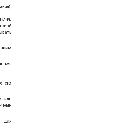
ния),
илия,
товой
ывать
енным
ения,
е его
и или
ичный
) для